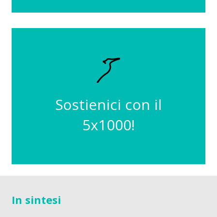
04013640372
Il nostro codice fiscale è
Sostienici con il
vale tanto!
Non costa nulla, ma
5x1000!
In sintesi