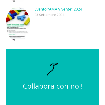
Evento “AMA Vivente” 2024
23 Settembre 2024
INVIA
curriculum@ilmartinpescatore.org
Invia la tua candidatura a
Collabora con noi!