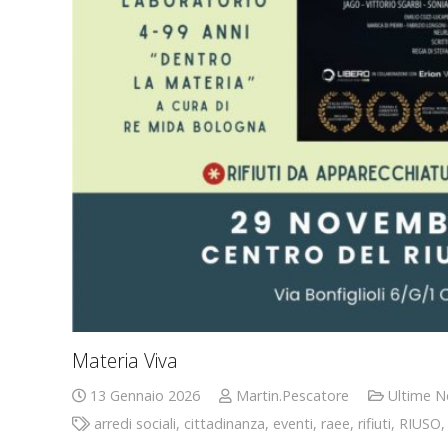
Materia Viva
13 Gennaio 2026
Martin.Pescatore
Ultime 
arredi sociali
,
cittadinanza
,
eventi
,
raee
,
rifiuti
,
RIUSO