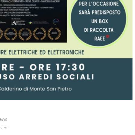
News
,
serr