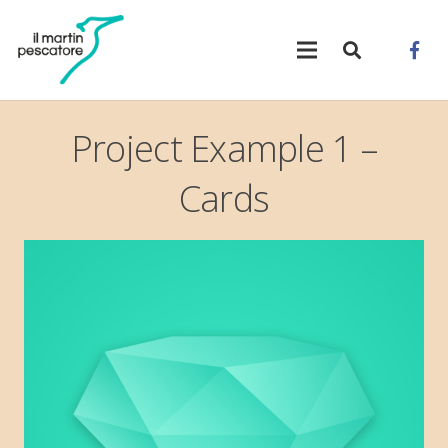
Project Example 1 –
Cards