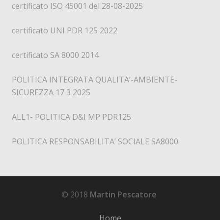
certificato ISO 45001 del 28-08-2025
certificato UNI PDR 125 2022
certificato SA 8000 2014
POLITICA INTEGRATA QUALITA’-AMBIENTE-
SICUREZZA 17 3 2025
ALL1- POLITICA D&I MP PDR125
POLITICA RESPONSABILITA’ SOCIALE SA8000
© 2018
Martin Pescatore
Home