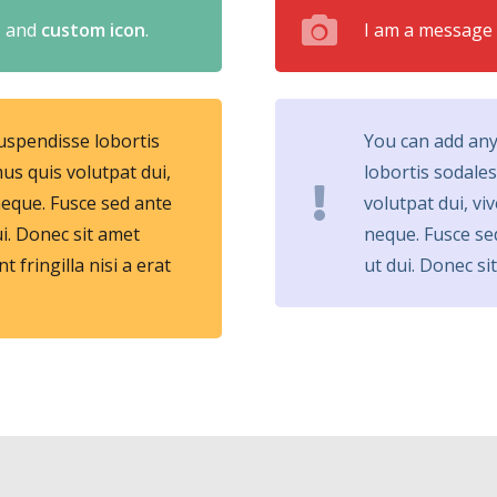
s
and
custom icon
.
I am a message
uspendisse lobortis
You can add any
us quis volutpat dui,
lobortis sodales
neque. Fusce sed ante
volutpat dui, vi
i. Donec sit amet
neque. Fusce se
fringilla nisi a erat
ut dui. Donec s