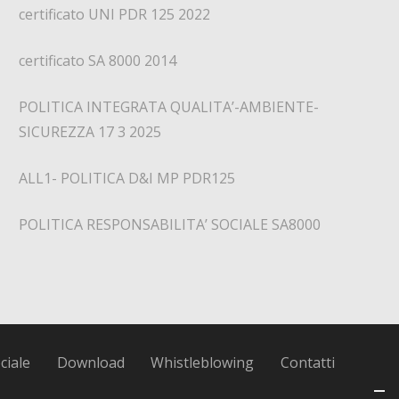
certificato UNI PDR 125 2022
certificato SA 8000 2014
POLITICA INTEGRATA QUALITA’-AMBIENTE-
SICUREZZA 17 3 2025
ALL1- POLITICA D&I MP PDR125
POLITICA RESPONSABILITA’ SOCIALE SA8000
ciale
Download
Whistleblowing
Contatti