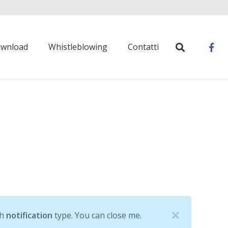
wnload
Whistleblowing
Contatti
th
notification
type. You can close me.