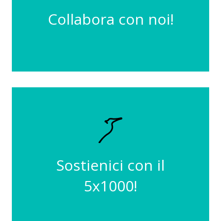
Collabora con noi!
04013640372
Il nostro codice fiscale è
Sostienici con il
vale tanto!
Non costa nulla, ma
5x1000!