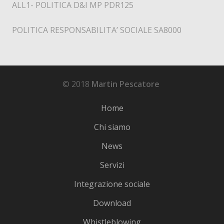
ALL1- POLITICA D&I MP PDR125
POLITICA RESPONSABILITA’ SOCIALE SA8000
© 2018
Martin Pescatore
Home
Chi siamo
News
Servizi
Integrazione sociale
Download
Whistleblowing