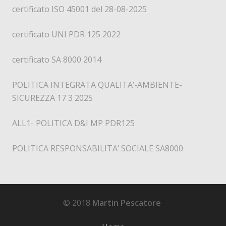
certificato ISO 45001 del 28-08-2025
certificato UNI PDR 125 2022
certificato SA 8000 2014
POLITICA INTEGRATA QUALITA’-AMBIENTE-
SICUREZZA 17 3 2025
ALL1- POLITICA D&I MP PDR125
POLITICA RESPONSABILITA’ SOCIALE SA8000
© 2018
Martin Pescatore