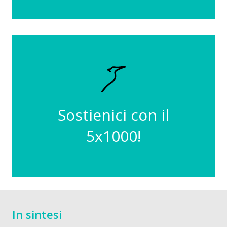
04013640372
Il nostro codice fiscale è
Sostienici con il
vale tanto!
Non costa nulla, ma
5x1000!
In sintesi