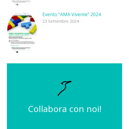
Evento “AMA Vivente” 2024
23 Settembre 2024
INVIA
curriculum@ilmartinpescatore.org
Invia la tua candidatura a
Collabora con noi!