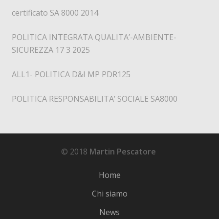
certificato SA 8000 2014
POLITICA INTEGRATA QUALITA’-AMBIENTE-
SICUREZZA 17 3 2025
ALL1- POLITICA D&I MP PDR125
POLITICA RESPONSABILITA’ SOCIALE SA8000
© 2018
Martin Pescatore
Home
Chi siamo
News